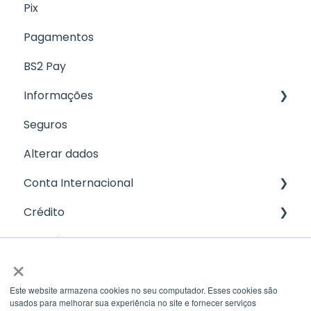
Pix
Boletos
Pagamentos
CNAB 400
BS2 Pay
Informações
Seguros
Fale com a gente
Alterar dados
Conta Internacional
Crédito
Cartão
Investimentos
Recebimento de ordem / Swift
FGI
×
Informe de Rendimento
Envio de ordem / Transferência
Limite Empresarial
Este website armazena cookies no seu computador. Esses cookies são
Tarifas
Pronampe
usados ​​para melhorar sua experiência no site e fornecer serviços