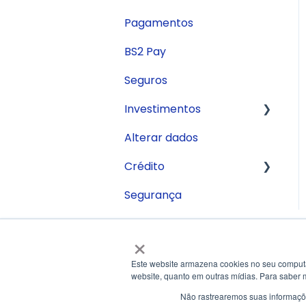
Cartão Internacional
conta
Pagamentos
Transferências
BS2 Pay
Tarifas
Seguros
Limites
Investimentos
Recebimentos
Alterar dados
Conta Remunerada
Abertura de conta
Crédito
Cartão
Segurança
Antecipação de
Câmbio ideal
recebíveis
×
Antecipação de Cartão
Este website armazena cookies no seu computad
FGI
website, quanto em outras mídias. Para saber 
Trade Finance
Não rastrearemos suas informaçõe