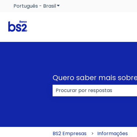
Português - Brasil
Mostrar submenu para traduçõe
Quero saber mais sobre
Não há sugestões porque o cam
BS2 Empresas
Informações