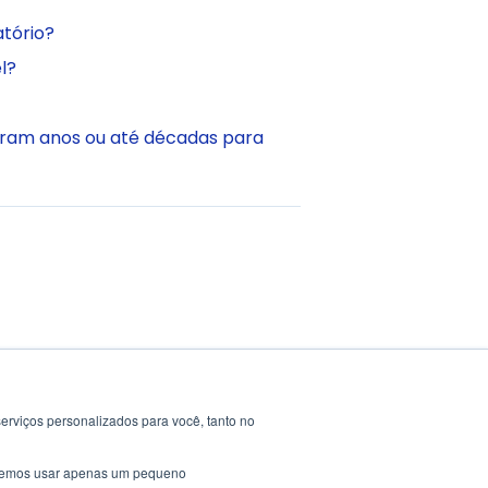
atório?
l?
oram anos ou até décadas para
erviços personalizados para você, tanto no
saremos usar apenas um pequeno