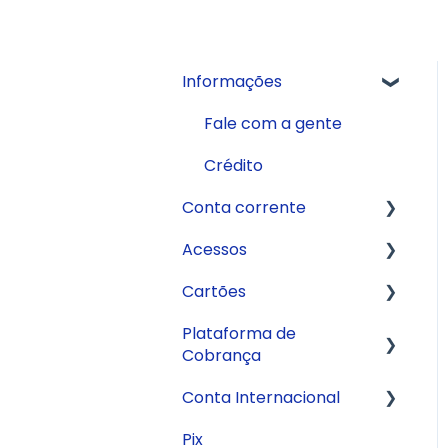
Informações
Fale com a gente
Crédito
Conta corrente
Acessos
Abertura de conta
Cartões
API
Aplicativo
Plataforma de
Informações sobre a
Internet Banking
Cartão de Débito
Cobrança
conta
Cartão Digital
Conta Internacional
Pagamentos
Boletos
Cartão de Crédito
Pix
Extrato
CNAB 400
Informações sobre a