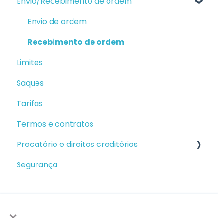
Envio/Recebimento de ordem
Encerramento
Tarifas
Atualização cadastral
Cartão Digital
Envio de ordem
Câmbio Ideal
Cartão Físico
Recebimento de ordem
Limites
Saques
Tarifas
Termos e contratos
Precatório e direitos creditórios
Segurança
Precatório
Crédito
×