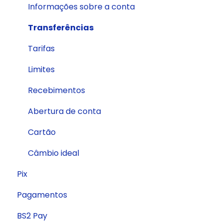
Extrato
Cartão de Crédito
CNAB 400
Informações sobre a conta
Cartão Internacional
Transferências
Tarifas
Limites
Recebimentos
Abertura de conta
Cartão
Câmbio ideal
Pix
Pagamentos
BS2 Pay