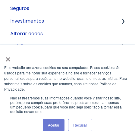
Seguros
Investimentos
Alterar dados
Conta Remunerada
Crédito
×
Segurança
Antecipação de recebíveis
Este website armazena cookies no seu computador. Esses cookies são
Antecipação de Cartão
usados ​​para melhorar sua experiência no site e fornecer serviços
personalizados para você, tanto no website, quanto em outras mídias. Para
FGI
saber mais sobre os cookies que usamos, consulte nossa Política de
Privacidade.
Trade Finance
Não rastrearemos suas informações quando você visitar nosso site,
porém, para cumprir suas preferências, precisaremos usar apenas
um pequeno cookie, para que você não seja solicitado a tomar essa
Financiamento Imobiliário
decisão novamente.
Copyright © 2026, Banco BS2
Pronampe
Aceitar
Recusar
Limite Empresarial