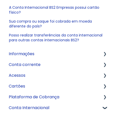
A Conta Internacional BS2 Empresas possui cartão
físico?
Sua compra ou saque foi cobrada em moeda
diferente do país?
Posso realizar transferências da conta internacional
para outras contas internacionais BS2?
Informações
Conta corrente
Fale com a gente
Acessos
Crédito
Abertura de conta
Cartões
API
Aplicativo
Plataforma de Cobrança
Informações sobre a conta
Internet Banking
Cartão de Débito
Conta Internacional
Pagamentos
Cartão Digital
Boletos