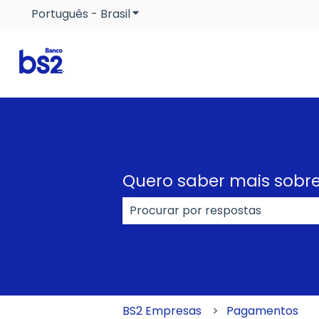
Português - Brasil
Mostrar submenu para traduçõe
Quero saber mais sobre
Não há sugestões porque o cam
BS2 Empresas
Pagamentos