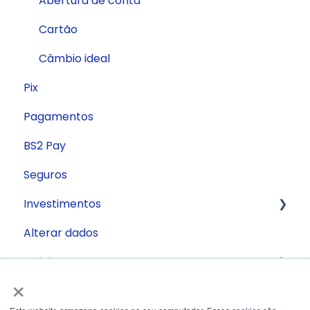
Abertura de conta
Cartão
Câmbio ideal
Pix
Pagamentos
BS2 Pay
Seguros
Investimentos
Alterar dados
Conta Remunerada
Crédito
×
Segurança
Antecipação de recebíveis