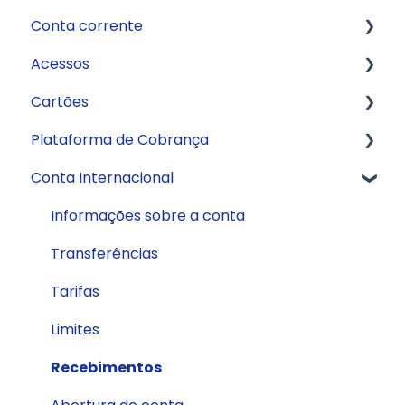
Conta corrente
Fale com a gente
Acessos
Crédito
Abertura de conta
Cartões
API
Aplicativo
Plataforma de Cobrança
Informações sobre a conta
Internet Banking
Cartão de Débito
Conta Internacional
Pagamentos
Cartão Digital
Boletos
Extrato
Cartão de Crédito
CNAB 400
Informações sobre a conta
Cartão Internacional
Transferências
Tarifas
Limites
Recebimentos