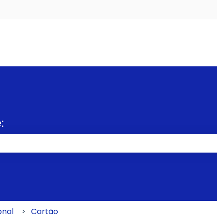
s
:
po de pesquisa está em branco.
onal
Cartão