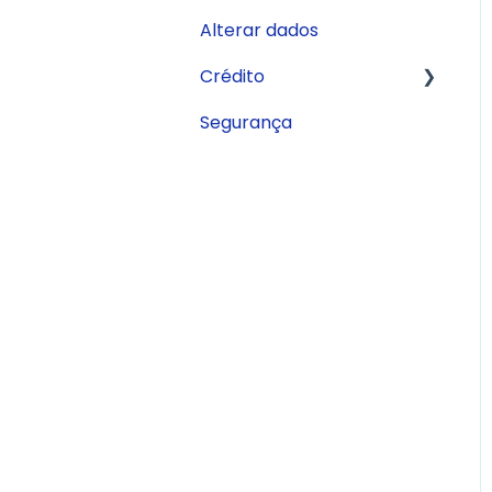
Alterar dados
Conta Remunerada
Crédito
Segurança
Antecipação de
recebíveis
Antecipação de Cartão
FGI
Trade Finance
Financiamento
Imobiliário
Pronampe
Limite Empresarial