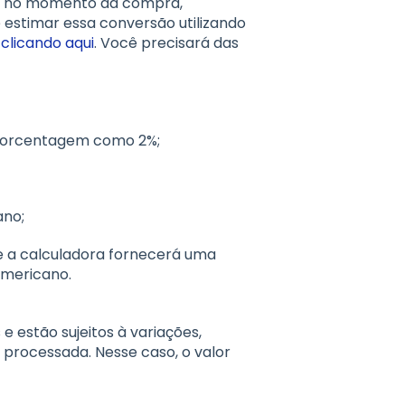
o no momento da compra,
 estimar essa conversão utilizando
d
clicando aqui
. Você precisará das
 porcentagem como 2%;
ano;
 e a calculadora fornecerá uma
americano.
e estão sujeitos à variações,
rocessada. Nesse caso, o valor