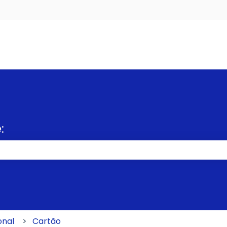
s
:
po de pesquisa está em branco.
onal
Cartão