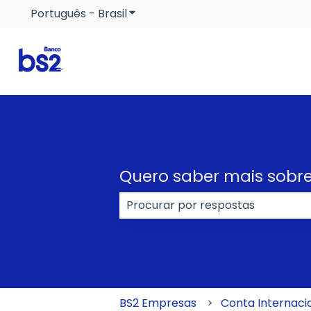
Português - Brasil
Mostrar submenu para traduçõe
Quero saber mais sobre
Não há sugestões porque o cam
BS2 Empresas
Conta Internaci