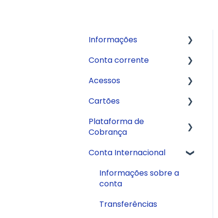
Informações
Conta corrente
Fale com a gente
Acessos
Crédito
Abertura de conta
Cartões
API
Aplicativo
Plataforma de
Informações sobre a
Internet Banking
Cartão de Débito
Cobrança
conta
Cartão Digital
Conta Internacional
Pagamentos
Boletos
Cartão de Crédito
Extrato
CNAB 400
Informações sobre a
Cartão Internacional
conta
Transferências