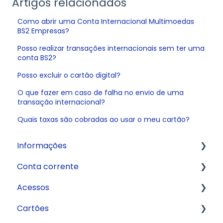
Artigos relacionados
Como abrir uma Conta Internacional Multimoedas
BS2 Empresas?
Posso realizar transações internacionais sem ter uma
conta BS2?
Posso excluir o cartão digital?
O que fazer em caso de falha no envio de uma
transação internacional?
Quais taxas são cobradas ao usar o meu cartão?
Informações
Conta corrente
Fale com a gente
Acessos
Crédito
Abertura de conta
Cartões
API
Aplicativo