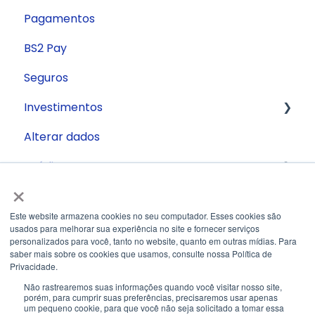
Pagamentos
BS2 Pay
Seguros
Investimentos
Alterar dados
Conta Remunerada
Crédito
×
Segurança
Antecipação de recebíveis
Este website armazena cookies no seu computador. Esses cookies são
Antecipação de Cartão
usados ​​para melhorar sua experiência no site e fornecer serviços
personalizados para você, tanto no website, quanto em outras mídias. Para
FGI
saber mais sobre os cookies que usamos, consulte nossa Política de
Privacidade.
Trade Finance
Não rastrearemos suas informações quando você visitar nosso site,
porém, para cumprir suas preferências, precisaremos usar apenas
um pequeno cookie, para que você não seja solicitado a tomar essa
Financiamento Imobiliário