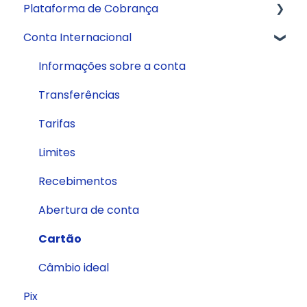
Plataforma de Cobrança
Informações sobre a conta
Internet Banking
Cartão de Débito
Conta Internacional
Pagamentos
Cartão Digital
Boletos
Extrato
Cartão de Crédito
CNAB 400
Informações sobre a conta
Cartão Internacional
Transferências
Tarifas
Limites
Recebimentos
Abertura de conta
Cartão
Câmbio ideal
Pix