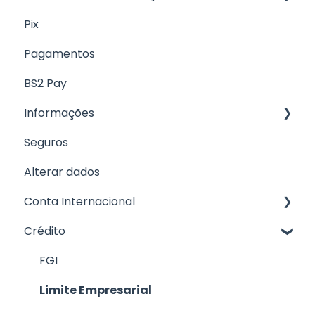
Pix
Cartão Digital
Boletos
Pagamentos
Cartão de Débito
CNAB 400
BS2 Pay
Informações
Seguros
Fale com a gente
Alterar dados
Conta Internacional
Crédito
Cartão
Recebimento de ordem / Swift
FGI
Envio de ordem / Transferência
Limite Empresarial