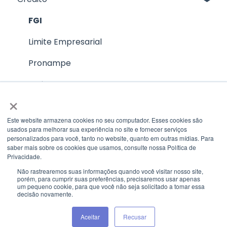
Recebimento de ordem / Swift
FGI
Envio de ordem / Transferência
Limite Empresarial
Tarifas
Pronampe
Investimentos
Limites da Conta Internacional
×
Informe de Rendimento
Câmbio Ideal
Este website armazena cookies no seu computador. Esses cookies são
usados ​​para melhorar sua experiência no site e fornecer serviços
personalizados para você, tanto no website, quanto em outras mídias. Para
saber mais sobre os cookies que usamos, consulte nossa Política de
Privacidade.
Não rastrearemos suas informações quando você visitar nosso site,
porém, para cumprir suas preferências, precisaremos usar apenas
um pequeno cookie, para que você não seja solicitado a tomar essa
decisão novamente.
Copyright © 2026, Banco BS2
Aceitar
Recusar