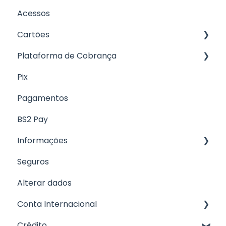
Acessos
Abertura de conta
Cartões
Informações sobre a conta
Plataforma de Cobrança
Cartão de Crédito
Pix
Cartão Digital
Boletos
Pagamentos
Cartão de Débito
CNAB 400
BS2 Pay
Informações
Seguros
Fale com a gente
Alterar dados
Conta Internacional
Crédito
Cartão